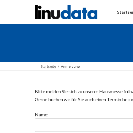
Skip
Skip
to
to
Startse
the
the
content
Navigation
Startseite
Anmeldung
Bitte melden Sie sich zu unserer Hausmesse frühze
Gerne buchen wir für Sie auch einen Termin bei 
Name: