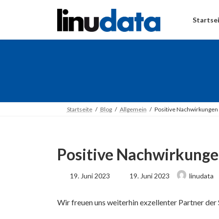
Skip
Skip
to
to
Startse
the
the
content
Navigation
Startseite
Blog
Allgemein
Positive Nachwirkunge
Positive Nachwirkung
Last
19. Juni 2023
19. Juni 2023
linudata
updated
:
Wir freuen uns weiterhin exzellenter Partner der 