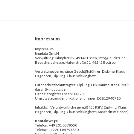
Impressum
Impressum
linudata GmbH
Verwaltung: Jahnplatz 32, 45143 Essen, info@linudata.de
Besucheradresse: Hafenstraße 51, 46242 Bottrop
Vertretungsberechtigte Geschäftsführer: Dipl.-Ing. Klaus
Hagedorn, Dipl.-Ing. Claus Wickinghoff
Datenschutzbeauftragter: Dipl.-Ing. Erik Baumeister, E-Mail:
dasch@linudata.de
Handelsregister Essen: 14173
Umsatzsteueridentifikationsnummer: DE812948710
Inhaltlich Verantwortliche gemäß §55 RStV: Dipl.-Ing. Klaus
Hagedorn, Dipl.-Ing. Claus Wickinghoff (Anschrift wie oben)
Kontaktwege
Telefon: +49 201 8579550
Telefax: +49 201 85795530