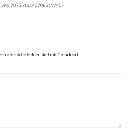
activity:7075516143708319745/
Erforderliche Felder sind mit
*
markiert