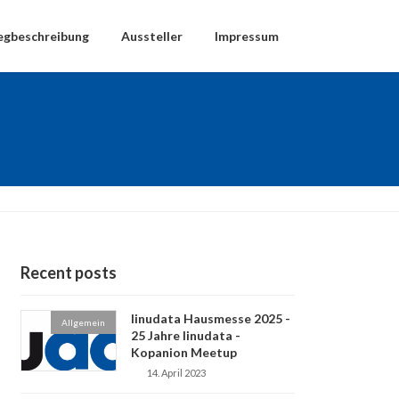
gbeschreibung
Aussteller
Impressum
Recent posts
linudata Hausmesse 2025 -
Allgemein
25 Jahre linudata -
Kopanion Meetup
14. April 2023