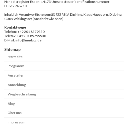
Handelsregister Essen: 14173 Umsatzsteueridentifikationsnummer:
DE812948710
Inhaltlich Verantwortliche gemäß §55 RStV: Dipl.-Ing. Klaus Hagedorn, Dipl.-Ing.
Claus Wickinghoff (Anschrift wie oben)
Kontaktwege
Telefon: +49 201 8579550
Telefax: +49 201 85795530
E-Mail: info@linudata.de
Sidemap
Startseite
Programm
Aussteller
Anmeldung
Wegbeschreibung
Blog
Über uns
Impressum